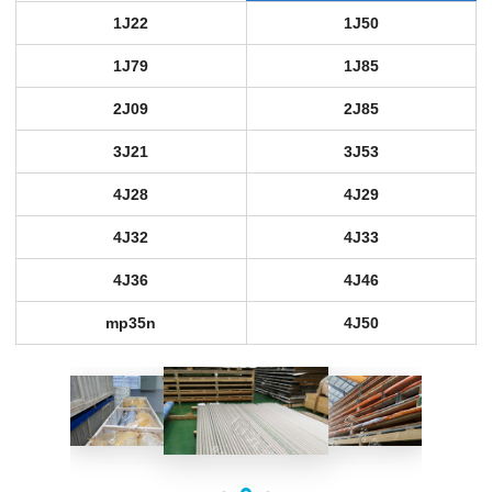
1J22
1J50
1J79
1J85
2J09
2J85
3J21
3J53
4J28
4J29
4J32
4J33
4J36
4J46
mp35n
4J50