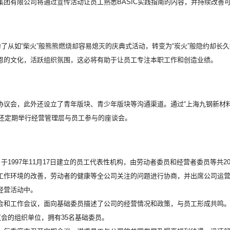
集团有限公司
将通过宣传活动让员工熟悉BASIC实践指南的内容，并持续改善
为了从如“柴火”般熊熊燃烧却容易熄灭的庆典式活动，转变为“炭火”般隐约却
恩的文化，活跃组织氛围，这必将有助于让员工专注本职工作和创造业绩。
协议会，此外还设立了青年版块、青少年版块等沟通渠道。通过“
上海九钢新材
，还定期举行经营管理层与员工参与的座谈会。
于1997年11月17日建立的员工代表性机构，由劳动者委员和经营者委员等共
工作环境的改善，劳动者的健康等全公司关注的问题进行协商，并出席公司运
经营活动中。
会和工作会议，面向基础委员描述了公司的经营情况和政策，与员工形成共鸣。
议会的组织单位，拥有35名基础委员。