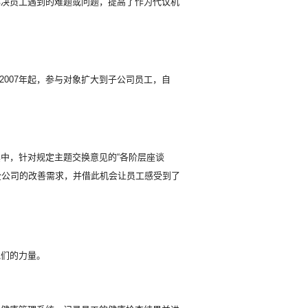
解决员工遇到的难题或问题，提高了作为代议机
从2007年起，参与对象扩大到子公司员工，自
中，针对规定主题交换意见的“各阶层座谈
挖掘了全公司的改善需求，并借此机会让员工感受到了
她们的力量。