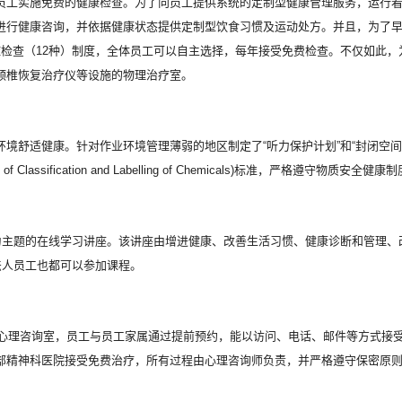
员工实施免费的健康检查。为了向员工提供系统的定制型健康管理服务，运行
进行健康咨询，并依据健康状态提供定制型饮食习惯及运动处方。并且，为了
症检查（12种）制度，全体员工可以自主选择，每年接受免费检查。不仅如此
颈椎恢复治疗仪等设施的物理治疗室。
境舒适健康。针对作业环境管理薄弱的地区制定了“听力保护计划”和“封闭空
of Classification and Labelling of Chemicals)标准，严格遵守物质安全健康制度(M
”为主题的在线学习讲座。该讲座由增进健康、改善生活习惯、健康诊断和管理
法人员工也都可以参加课程。
设了心理咨询室，员工与员工家属通过提前预约，能以访问、电话、邮件等方式接
部精神科医院接受免费治疗，所有过程由心理咨询师负责，并严格遵守保密原