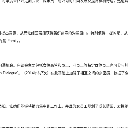
，每季度末召开定期会议，谋求员工与公司的共同发展及提高福利待遇，迅速
工对公司战略提出意见，从而让经营层能获得新鲜创意的沟通窗口。特别值得一提的是，
九钢
Family。
沟通机会。座谈会主要包括女性高管和员工、老员工等特定群体员工也可参与其
eon Dialogue”。（2014年共7次）在此基础上加强了相互之间的亲密感，
负担，让她们能够将精力集中到工作上。并且为女员工规划了成长蓝图，发挥