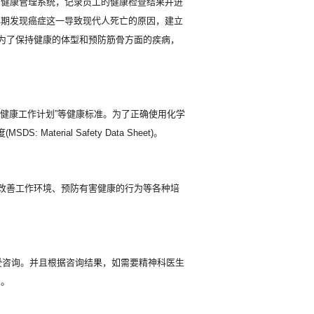
着健康管理系统，记录员工的健康检查结果并进
早期发现癌症这一导致现代人死亡的原因，建立
，为了保持健康的体型和预防筋骨方面的疾病，
间健康工作计划”等健康标准。为了正确使用化学
SDS: Material Safety Data Sheet)。
、改善工作环境、预防有害健康的行为等各种培
受咨询。并且根据咨询结果，如需要精神科医生
则。